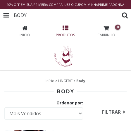
10% OFF EM SUA PRIMEIRA COMPRA. USE O CUPOM MINHAPRIMEIRADONNA
BODY
0
INÍCIO
PRODUTOS
CARRINHO
Início
>
LINGERIE
>
Body
BODY
Ordenar por:
FILTRAR