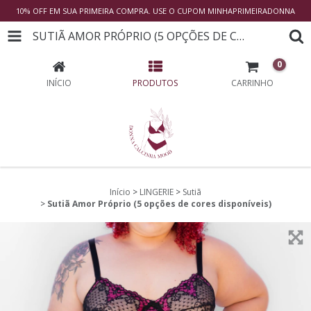
10% OFF EM SUA PRIMEIRA COMPRA. USE O CUPOM MINHAPRIMEIRADONNA
SUTIÃ AMOR PRÓPRIO (5 OPÇÕES DE CORES DISPONÍVEIS)
0
INÍCIO
PRODUTOS
CARRINHO
Início
>
LINGERIE
>
Sutiã
>
Sutiã Amor Próprio (5 opções de cores disponíveis)