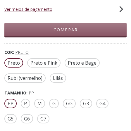
Ver meios de pagamento
COR:
PRETO
Preto
Preto e Pink
Preto e Bege
Rubi (vermelho)
Lilás
TAMANHO:
PP
PP
P
M
G
GG
G3
G4
G5
G6
G7