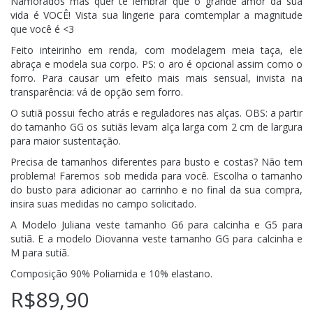
Namorados mas quer te lembrar que o grande amor da sua
vida é VOCÊ! Vista sua lingerie para comtemplar a magnitude
que você é <3
Feito inteirinho em renda, com modelagem meia taça, ele
abraça e modela sua corpo. PS: o aro é opcional assim como o
forro. Para causar um efeito mais mais sensual, invista na
transparência: vá de opção sem forro.
O sutiã possui fecho atrás e reguladores nas alças. OBS: a partir
do tamanho GG os sutiãs levam alça larga com 2 cm de largura
para maior sustentação.
Precisa de tamanhos diferentes para busto e costas? Não tem
problema! Faremos sob medida para você. Escolha o tamanho
do busto para adicionar ao carrinho e no final da sua compra,
insira suas medidas no campo solicitado.
A Modelo Juliana veste tamanho G6 para calcinha e G5 para
sutiã. E a modelo Diovanna veste tamanho GG para calcinha e
M para sutiã.
Composição 90% Poliamida e 10% elastano.
R$89,90