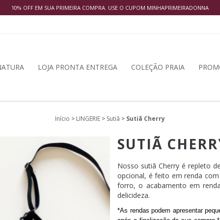
10% OFF EM SUA PRIMEIRA COMPRA. USE O CUPOM MINHAPRIMEIRADONNA
NATURA
LOJA PRONTA ENTREGA
COLEÇÃO PRAIA
PROM
Início
>
LINGERIE
>
Sutiã
>
Sutiã Cherry
SUTIÃ CHERR
Nosso sutiã Cherry é repleto
opcional, é feito em renda com
forro, o acabamento em renda
delicideza.
*As rendas podem apresentar peque