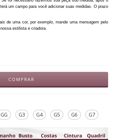
* Se for necessário fazermos sua peça sob medida, após o 
 terá um campo para você adicionar suas medidas. O prazo 
.
ais de uma cor, por exemplo, mande uma mensagem pelo 
ossa estilista e criadora.
GG
G3
G4
G5
G6
G7