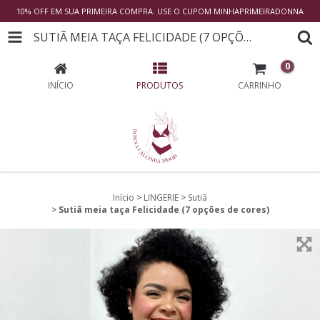
10% OFF EM SUA PRIMEIRA COMPRA. USE O CUPOM MINHAPRIMEIRADONNA
SUTIÃ MEIA TAÇA FELICIDADE (7 OPÇÕES DE CORES)
0
INÍCIO
PRODUTOS
CARRINHO
Início
>
LINGERIE
>
Sutiã
>
Sutiã meia taça Felicidade (7 opções de cores)