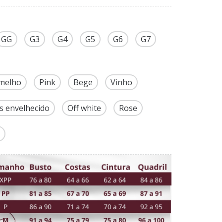
GG
G3
G4
G5
G6
G7
melho
Pink
Bege
Vinho
ás envelhecido
Off white
Rose