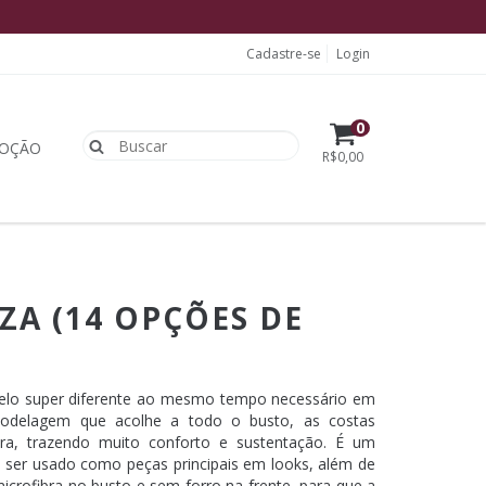
Cadastre-se
Login
0
OÇÃO
R$0,00
EZA (14 OPÇÕES DE
delo super diferente ao mesmo tempo necessário em
odelagem que acolhe a todo o busto, as costas
ra, trazendo muito conforto e sustentação. É um
 ser usado como peças principais em looks, além de
icrofibra no busto e sem forro na frente, para que a