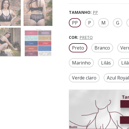
TAMANHO:
PP
PP
P
M
G
COR:
PRETO
Preto
Branco
Ver
Marinho
Lilás
Lil
Verde claro
Azul Royal