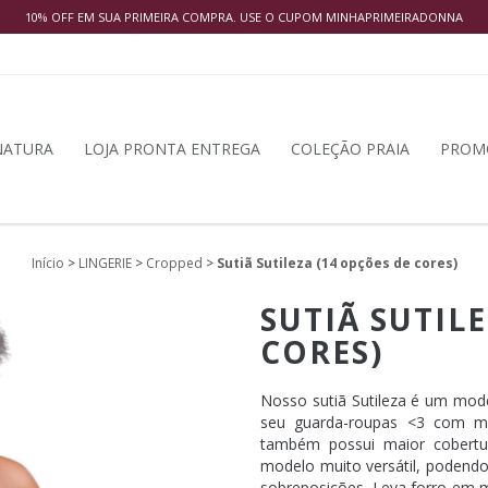
10% OFF EM SUA PRIMEIRA COMPRA. USE O CUPOM MINHAPRIMEIRADONNA
NATURA
LOJA PRONTA ENTREGA
COLEÇÃO PRAIA
PROM
Início
>
LINGERIE
>
Cropped
>
Sutiã Sutileza (14 opções de cores)
SUTIÃ SUTIL
CORES)
Nosso sutiã Sutileza é um mo
seu guarda-roupas <3 com m
também possui maior cobertu
modelo muito versátil, podendo
sobreposições. Leva forro em m