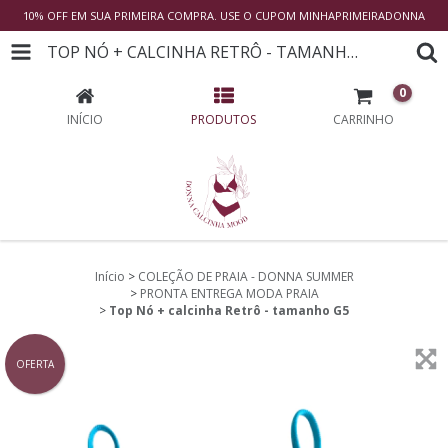
10% OFF EM SUA PRIMEIRA COMPRA. USE O CUPOM MINHAPRIMEIRADONNA
TOP NÓ + CALCINHA RETRÔ - TAMANHO G5
0
INÍCIO
PRODUTOS
CARRINHO
Início
>
COLEÇÃO DE PRAIA - DONNA SUMMER
>
PRONTA ENTREGA MODA PRAIA
>
Top Nó + calcinha Retrô - tamanho G5
OFERTA